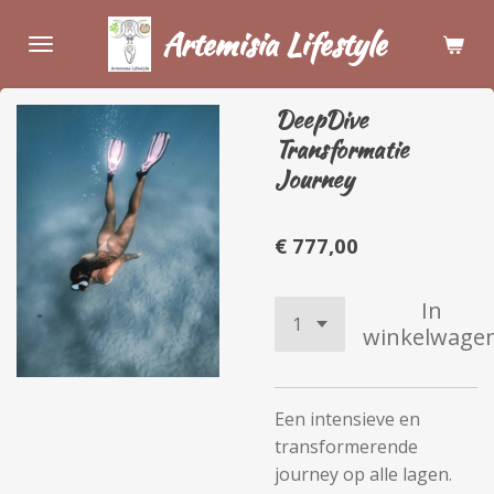
Ga
Artemisia Lifestyle
direct
naar
de
DeepDive
hoofdinhoud
Transformatie
Journey
€ 777,00
In
winkelwage
Een intensieve en
transformerende
journey op alle lagen.