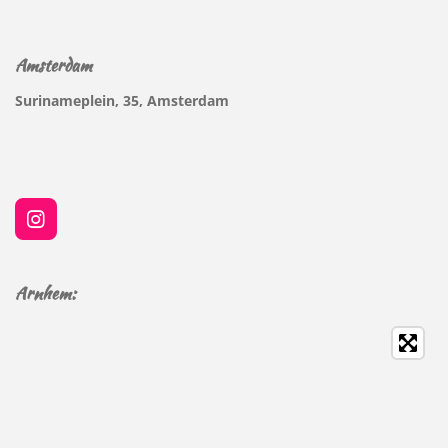
Amsterdam
Surinameplein, 35, Amsterdam
I
n
s
t
Arnhem:
a
g
r
a
m