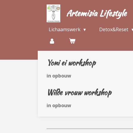
Ga
Artemisia Lifestyle
direct
naar
de
Lichaamswerk
Detox&Reset
hoofdinhoud
Yoni ei workshop
in opbouw
Wilde vrouw workshop
in opbouw