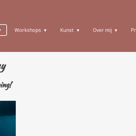
Workshops
Kunst
Over mij
Pr
ey
ing!