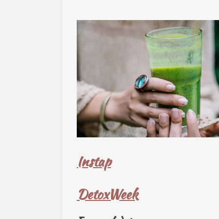
Instap
DetoxWeek