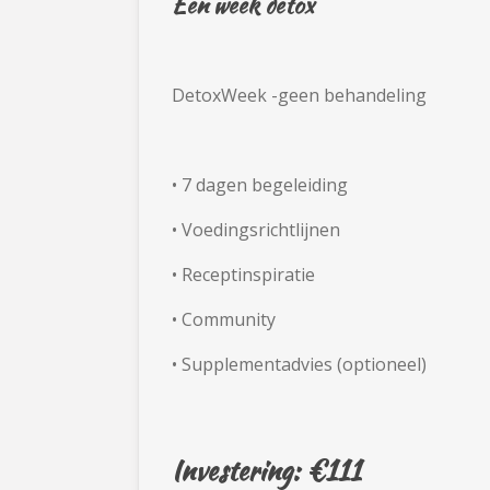
Een week detox
DetoxWeek -geen behandeling
•
7 dagen begeleiding
•
Voedingsrichtlijnen
•
Receptinspiratie
•
Community
•
Supplementadvies (optioneel)
Investering: €111