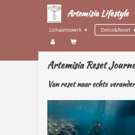
Ga
Artemisia Lifestyle
direct
naar
de
Lichaamswerk
Detox&Reset
hoofdinhoud
Artemisia
Reset Journ
Van reset naar echte verander